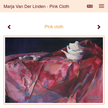
Marja Van Der Linden - Pink Cloth
Tog
navi
Pink cloth